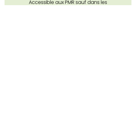
Accessible aux PMR sauf dans les
hébergements
Conditions générales
Assurance annulation
Contrat de réservation