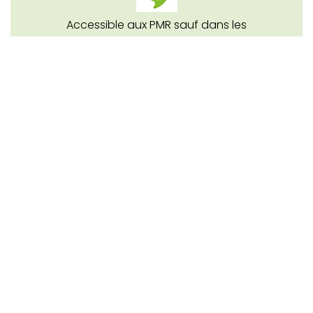
Accessible aux PMR sauf dans les
hébergements
Conditions générales
Assurance annulation
Contrat de réservation